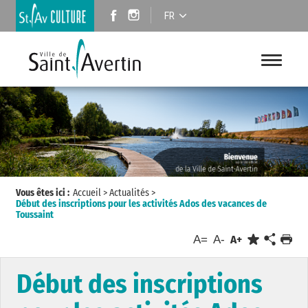
FR
Vous êtes ici :
Accueil
>
Actualités
>
Début des inscriptions pour les activités Ados des vacances de
Toussaint
A=
A-
A+
Début des inscriptions