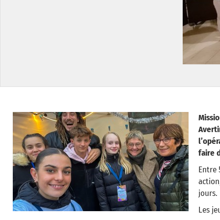
Missi
Avert
l’opér
faire 
Entre 
actio
jours.
Les je