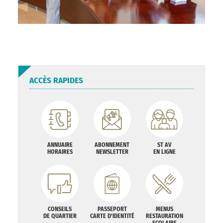
ACCÈS RAPIDES
ANNUAIRE
ABONNEMENT
ST AV
HORAIRES
NEWSLETTER
EN LIGNE
CONSEILS
PASSEPORT
MENUS
DE QUARTIER
CARTE D'IDENTITÉ
RESTAURATION
SCOLAIRE