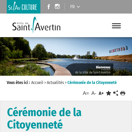
FR
Vous êtes ici :
Accueil
>
Actualités
>
Cérémonie de la Citoyenneté
A=
A-
A+
Cérémonie de la
Citoyenneté