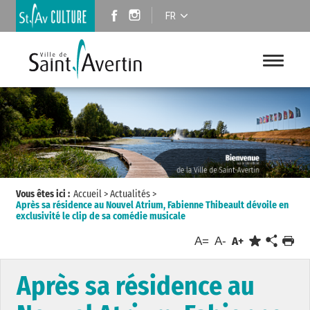
FR
Vous êtes ici :
Accueil
>
Actualités
>
Après sa résidence au Nouvel Atrium, Fabienne Thibeault dévoile en
exclusivité le clip de sa comédie musicale
A=
A-
A+
Après sa résidence au