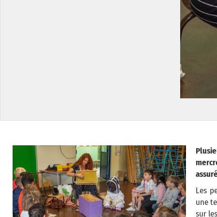
Plusi
mercr
assuré
Les pe
une te
sur le