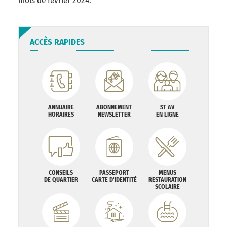
mois de février 2024.
ACCÈS RAPIDES
ANNUAIRE
ABONNEMENT
ST AV
HORAIRES
NEWSLETTER
EN LIGNE
CONSEILS
PASSEPORT
MENUS
DE QUARTIER
CARTE D'IDENTITÉ
RESTAURATION
SCOLAIRE