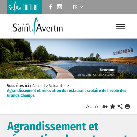
FR
Vous êtes ici :
Accueil
>
Actualités
>
Agrandissement et rénovation du restaurant scolaire de l’école des
Grands Champs
A=
A-
A+
Agrandissement et