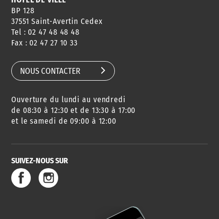
BP 128
37551 Saint-Avertin Cedex
Tel : 02 47 48 48 48
CONSEILS
PASSEPORT
MENUS
Fax : 02 47 27 10 33
DE QUARTIER
CARTE D'IDENTITÉ
RESTAURATION
SCOLAIRE
NOUS CONTACTER
Ouverture du lundi au vendredi
AGENDA
URBANISME
PISCINE
DES SORTIES
de 08:30 à 12:30 et de 13:30 à 17:00
et le samedi de 09:00 à 12:00
SUIVEZ-NOUS SUR
SERVICE
TRAVAUX
DÉCHETS
DE L'EAU
DANS LA VILLE
ET COLLECTES