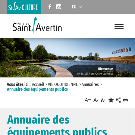
FR
Vous êtes ici :
Accueil
>
VIE QUOTIDIENNE
>
Annuaires
>
Annuaire des équipements publics
A=
A-
A+
Annuaire des
équipements publics