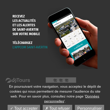
RECEVEZ
LES ACTUALITÉS
ET LES ALERTES
DE SAINT-AVERTIN
SUR VOTRE MOBILE
TÉLÉCHARGEZ
L'APPCOM SAINT-AVERTIN
En poursuivant votre navigation, vous acceptez le dépôt de
cookies qui nous permettent de mesurer l'audience du site
web. Pour en savoir plus, consultez notre page '
Données
personnelles
'.
© 2020 Ville de Saint-Avertin
Mentions légales
Réalisation
Données personnelles
Plan du site
Tout accepter
Tout refuser
Personnaliser