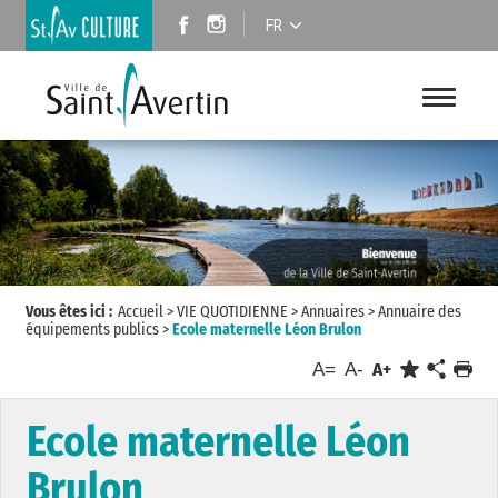
FR
Vous êtes ici :
Accueil
>
VIE QUOTIDIENNE
>
Annuaires
>
Annuaire des
équipements publics
>
Ecole maternelle Léon Brulon
A=
A-
A+
Ecole maternelle Léon
Brulon