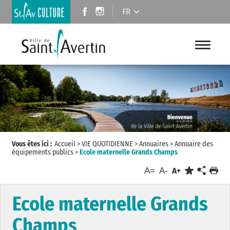
FR
Vous êtes ici :
Accueil
>
VIE QUOTIDIENNE
>
Annuaires
>
Annuaire des
équipements publics
>
Ecole maternelle Grands Champs
A=
A-
A+
Ecole maternelle Grands
Champs