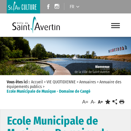
FR
Vous êtes ici :
Accueil
>
VIE QUOTIDIENNE
>
Annuaires
>
Annuaire des
équipements publics
>
Ecole Municipale de Musique - Domaine de Cangé
A=
A-
A+
Ecole Municipale de