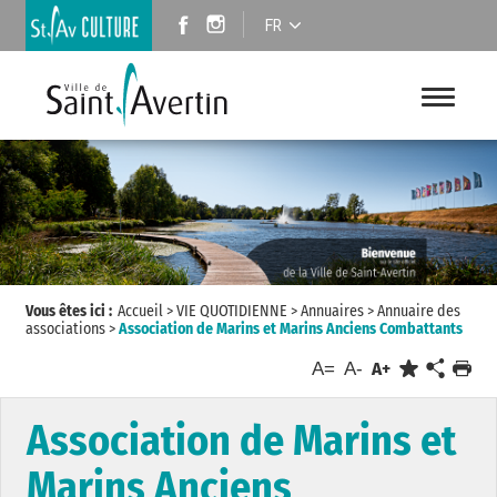
FR
Vous êtes ici :
Accueil
>
VIE QUOTIDIENNE
>
Annuaires
>
Annuaire des
associations
>
Association de Marins et Marins Anciens Combattants
A=
A-
A+
Association de Marins et
Marins Anciens