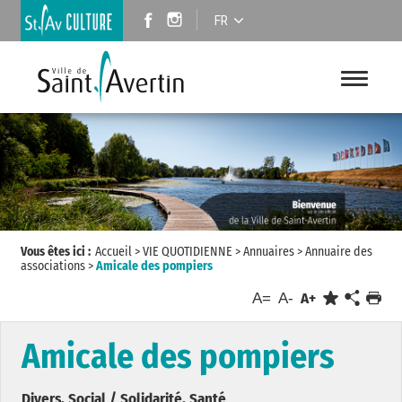
FR
Vous êtes ici :
Accueil
>
VIE QUOTIDIENNE
>
Annuaires
>
Annuaire des
associations
>
Amicale des pompiers
A=
A-
A+
Amicale des pompiers
Divers, Social / Solidarité, Santé