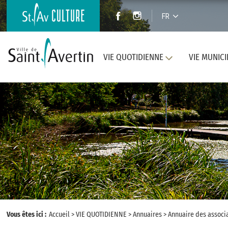
FR
VIE QUOTIDIENNE
VIE MUNICI
Vous êtes ici :
Accueil
>
VIE QUOTIDIENNE
>
Annuaires
>
Annuaire des associ