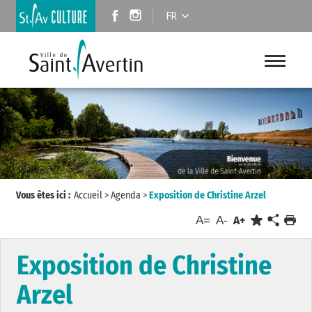
FR
Vous êtes ici :
Accueil
>
Agenda
>
Exposition de Christine Arzel
A=
A-
A+
Exposition de Christine
Arzel