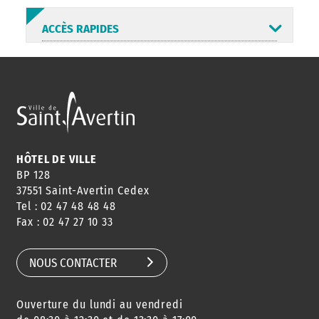
ACCÈS RAPIDES
ANNUAIRE
ABONNEMENT
ST AV
HORAIRES
NEWSLETTER
EN LIGNE
HÔTEL DE VILLE
BP 128
37551 Saint-Avertin Cedex
Tel : 02 47 48 48 48
CONSEILS
PASSEPORT
MENUS
Fax : 02 47 27 10 33
DE QUARTIER
CARTE D'IDENTITÉ
RESTAURATION
SCOLAIRE
NOUS CONTACTER
Ouverture du lundi au vendredi
AGENDA
URBANISME
PISCINE
DES SORTIES