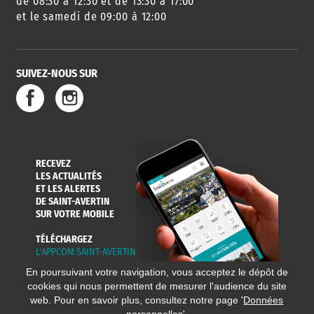
de 08:30 à 12:30 et de 13:30 à 17:00
et le samedi de 09:00 à 12:00
SUIVEZ-NOUS SUR
SERVICE
TRAVAUX
DÉCHETS
DE L'EAU
DANS LA VILLE
ET COLLECTES
RECEVEZ
LES ACTUALITÉS
ET LES ALERTES
DE SAINT-AVERTIN
SUR VOTRE MOBILE
TÉLÉCHARGEZ
L'APPCOM SAINT-AVERTIN
En poursuivant votre navigation, vous acceptez le dépôt de
cookies qui nous permettent de mesurer l'audience du site
web. Pour en savoir plus, consultez notre page '
Données