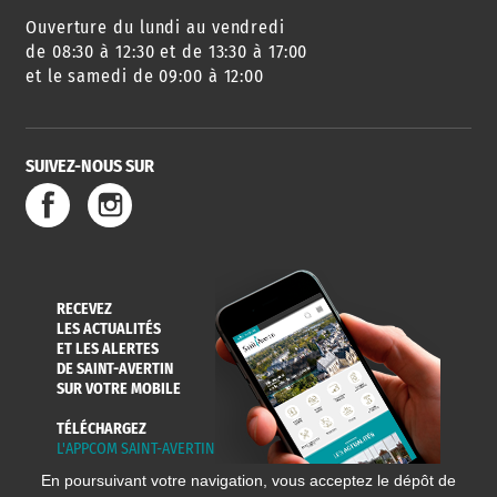
Ouverture du lundi au vendredi
AGENDA
URBANISME
PISCINE
DES SORTIES
de 08:30 à 12:30 et de 13:30 à 17:00
et le samedi de 09:00 à 12:00
SUIVEZ-NOUS SUR
SERVICE
TRAVAUX
DÉCHETS
DE L'EAU
DANS LA VILLE
ET COLLECTES
RECEVEZ
LES ACTUALITÉS
ET LES ALERTES
DE SAINT-AVERTIN
SUR VOTRE MOBILE
TÉLÉCHARGEZ
L'APPCOM SAINT-AVERTIN
En poursuivant votre navigation, vous acceptez le dépôt de