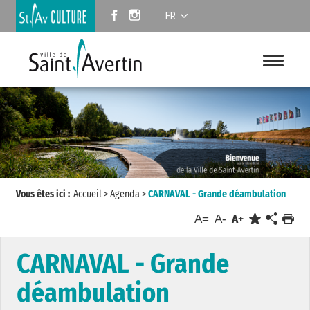
FR
Vous êtes ici :
Accueil
>
Agenda
>
CARNAVAL - Grande déambulation
A=
A-
A+
CARNAVAL - Grande
déambulation