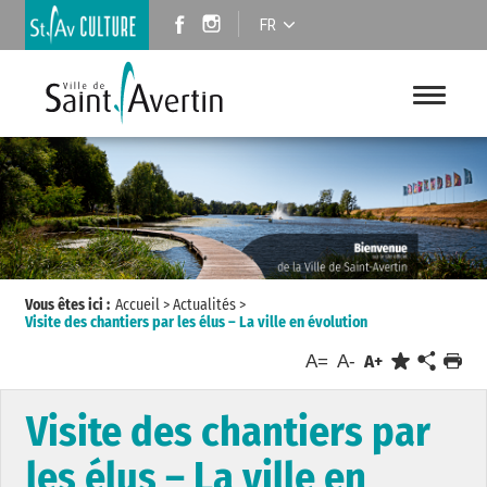
FR
Vous êtes ici :
Accueil
>
Actualités
>
Visite des chantiers par les élus – La ville en évolution
A=
A-
A+
Visite des chantiers par
les élus – La ville en