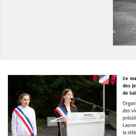
Ce ma
des j
de Sai
Organi
des vi
prési
Laure
la stè