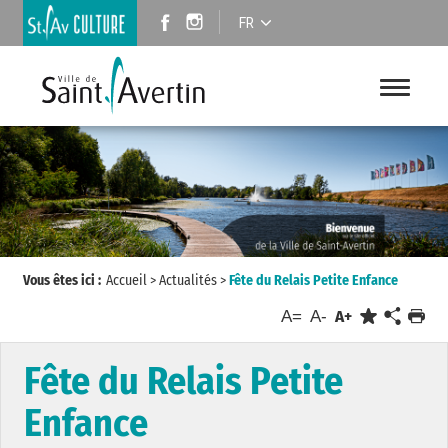
FR
Vous êtes ici :
Accueil
>
Actualités
>
Fête du Relais Petite Enfance
A=
A-
A+
Fête du Relais Petite
Enfance