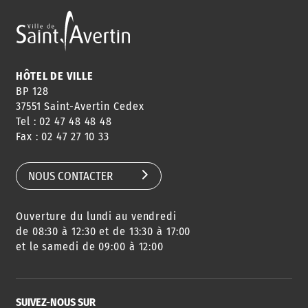
ANNUAIRE
ABONNEMENT
ST AV
HORAIRES
NEWSLETTER
EN LIGNE
HÔTEL DE VILLE
BP 128
37551 Saint-Avertin Cedex
Tel : 02 47 48 48 48
CONSEILS
PASSEPORT
MENUS
Fax : 02 47 27 10 33
DE QUARTIER
CARTE D'IDENTITÉ
RESTAURATION
SCOLAIRE
NOUS CONTACTER
Ouverture du lundi au vendredi
AGENDA
URBANISME
PISCINE
DES SORTIES
de 08:30 à 12:30 et de 13:30 à 17:00
et le samedi de 09:00 à 12:00
SUIVEZ-NOUS SUR
SERVICE
TRAVAUX
DÉCHETS