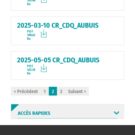
393.96
Ko
2025-03-10 CR_CDQ_AUBUIS
PDF
390.63
Ko
2025-05-05 CR_CDQ_AUBUIS
PDF
432.36
Ko
< Précédent
1
2
3
Suivant >
ACCÈS RAPIDES