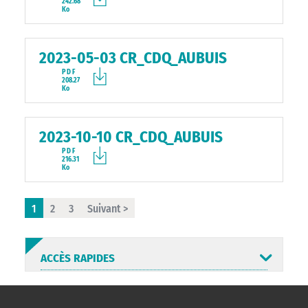
242.68
Ko
2023-05-03 CR_CDQ_AUBUIS
PDF
208.27
Ko
2023-10-10 CR_CDQ_AUBUIS
PDF
216.31
Ko
1
2
3
Suivant >
ACCÈS RAPIDES