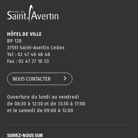
ANNUAIRE
ABONNEMENT
ST AV
HORAIRES
NEWSLETTER
EN LIGNE
HÔTEL DE VILLE
BP 128
37551 Saint-Avertin Cedex
Tel : 02 47 48 48 48
CONSEILS
PASSEPORT
MENUS
Fax : 02 47 27 10 33
DE QUARTIER
CARTE D'IDENTITÉ
RESTAURATION
SCOLAIRE
NOUS CONTACTER
Ouverture du lundi au vendredi
AGENDA
URBANISME
PISCINE
DES SORTIES
de 08:30 à 12:30 et de 13:30 à 17:00
et le samedi de 09:00 à 12:00
SUIVEZ-NOUS SUR
SERVICE
TRAVAUX
DÉCHETS