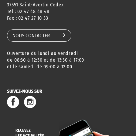
37551 Saint-Avertin Cedex
Tel : 02 47 48 48 48
CONSEILS
PASSEPORT
MENUS
Fax : 02 47 27 10 33
DE QUARTIER
CARTE D'IDENTITÉ
RESTAURATION
SCOLAIRE
NOUS CONTACTER
Ouverture du lundi au vendredi
AGENDA
URBANISME
PISCINE
DES SORTIES
de 08:30 à 12:30 et de 13:30 à 17:00
et le samedi de 09:00 à 12:00
SUIVEZ-NOUS SUR
SERVICE
TRAVAUX
DÉCHETS
DE L'EAU
DANS LA VILLE
ET COLLECTES
RECEVEZ
LES ACTUALITÉS