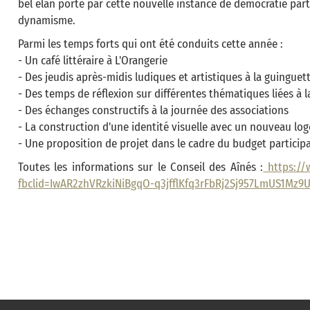
bel élan porté par cette nouvelle instance de démocratie part
dynamisme.
Parmi les temps forts qui ont été conduits cette année :
- Un café littéraire à L'Orangerie
- Des jeudis après-midis ludiques et artistiques à la guinguet
- Des temps de réflexion sur différentes thématiques liées à 
- Des échanges constructifs à la journée des associations
- La construction d'une identité visuelle avec un nouveau lo
- Une proposition de projet dans le cadre du budget participa
Toutes les informations sur le Conseil des Aînés :
https://w
fbclid=IwAR2zhVRzkiNiBgqO-q3jfflKfq3rFbRj2Sj957LmUS1Mz