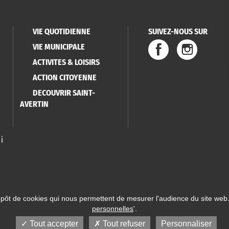
VIE QUOTIDIENNE
SUIVEZ-NOUS SUR
VIE MUNICIPALE
ACTIVITES & LOISIRS
ACTION CITOYENNE
DECOUVRIR SAINT-
AVERTIN
i
épôt de cookies qui nous permettent de mesurer l'audience du site web.
personnelles
'.
 Saint-Avertin
Mentions légales
Données personnelles
Plan du site
Réalisatio
Tout accepter
Tout refuser
Personnaliser