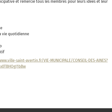
icipative et remercié tous les membres pour leurs idées et leur
te
la vie quotidienne
go
tif
ww.ville-saint-avertin.fr/VIE-MUNICIPALE/CONSEIL-DES-AINES?
9Ux0TBHOgJ1bBw