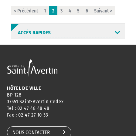
< Précédent
1
2
3
4
5
6
Suivant >
ACCÈS RAPIDES
ANNUAIRE
ABONNEMENT
ST AV
HORAIRES
NEWSLETTER
EN LIGNE
HÔTEL DE VILLE
BP 128
37551 Saint-Avertin Cedex
Tel : 02 47 48 48 48
CONSEILS
PASSEPORT
MENUS
Fax : 02 47 27 10 33
DE QUARTIER
CARTE D'IDENTITÉ
RESTAURATION
SCOLAIRE
NOUS CONTACTER