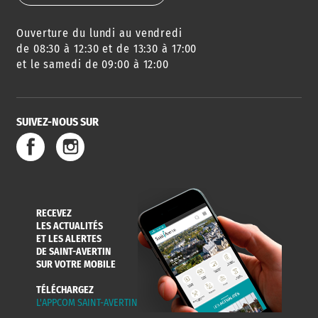
Ouverture du lundi au vendredi
AGENDA
URBANISME
PISCINE
DES SORTIES
de 08:30 à 12:30 et de 13:30 à 17:00
et le samedi de 09:00 à 12:00
SUIVEZ-NOUS SUR
SERVICE
TRAVAUX
DÉCHETS
DE L'EAU
DANS LA VILLE
ET COLLECTES
RECEVEZ
LES ACTUALITÉS
ET LES ALERTES
DE SAINT-AVERTIN
SUR VOTRE MOBILE
TÉLÉCHARGEZ
L'APPCOM SAINT-AVERTIN