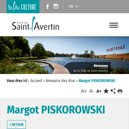
FR
Vous êtes ici :
Accueil
>
Annuaire des élus
>
Margot PISKOROWSKI
A=
A-
A+
Margot PISKOROWSKI
> RETOUR