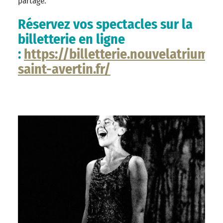
partage.
Réservez vos spectacles sur la
billetterie en ligne
:
https://billetterie.nouvelatrium.vi
saint-avertin.fr/