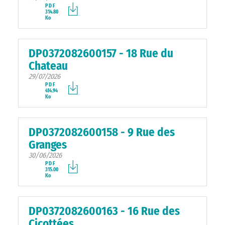
PDF
314.80
Ko
DP0372082600157 - 18 Rue du
Chateau
29/07/2026
PDF
414.94
Ko
DP0372082600158 - 9 Rue des
Granges
30/06/2026
PDF
315.00
Ko
DP0372082600163 - 16 Rue des
Cicottées