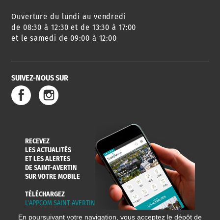
Ouverture du lundi au vendredi
AGENDA
URBANISME
PISCINE
DES SORTIES
de 08:30 à 12:30 et de 13:30 à 17:00
et le samedi de 09:00 à 12:00
SUIVEZ-NOUS SUR
SERVICE
TRAVAUX
DÉCHETS
DE L'EAU
DANS LA VILLE
ET COLLECTES
RECEVEZ
LES ACTUALITÉS
ET LES ALERTES
DE SAINT-AVERTIN
SUR VOTRE MOBILE
TÉLÉCHARGEZ
L'APPCOM SAINT-AVERTIN
En poursuivant votre navigation, vous acceptez le dépôt de