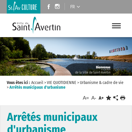
FR
Vous êtes ici :
Accueil
>
VIE QUOTIDIENNE
>
Urbanisme & cadre de vie
>
Arrêtés municipaux d'urbanisme
A=
A-
A+
Arrêtés municipaux
d'urbanisme