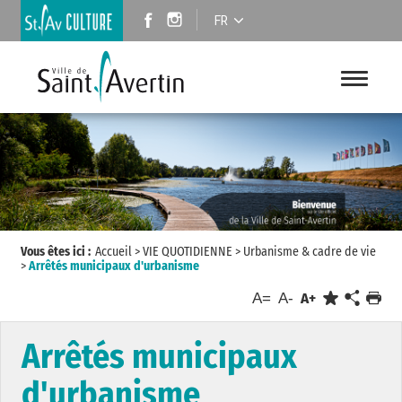
FR
Vous êtes ici :
Accueil
>
VIE QUOTIDIENNE
>
Urbanisme & cadre de vie
>
Arrêtés municipaux d'urbanisme
A=
A-
A+
Arrêtés municipaux
d'urbanisme