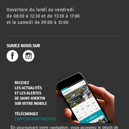
Ouverture du lundi au vendredi
AGENDA
URBANISME
PISCINE
DES SORTIES
de 08:30 à 12:30 et de 13:30 à 17:00
et le samedi de 09:00 à 12:00
SUIVEZ-NOUS SUR
SERVICE
TRAVAUX
DÉCHETS
DE L'EAU
DANS LA VILLE
ET COLLECTES
RECEVEZ
LES ACTUALITÉS
ET LES ALERTES
DE SAINT-AVERTIN
SUR VOTRE MOBILE
TÉLÉCHARGEZ
L'APPCOM SAINT-AVERTIN
En poursuivant votre navigation, vous acceptez le dépôt de