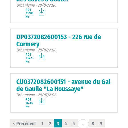
Urbanisme - 28/07/2026
PDF
337.80
Ko
DP0372082600153 - 226 rue de
Cormery
Urbanisme - 28/07/2026
PDF
334.23
Ko
CU0372082600151 - avenue du Gal
de Gaulle "La Houssaye"
Urbanisme - 28/07/2026
PDF
412.66
Ko
< Précédent
1
2
3
4
5
8
9
...