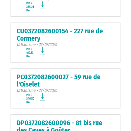
PDF
335.21
Ko
CU0372082600154 - 227 rue de
Cormery
Urbanisme - 23/07/2026
PDF
410.83
Ko
PC0372082600027 - 59 rue de
l'Oiselet
Urbanisme - 23/07/2026
PDF
346.50
Ko
DP0372082600096 - 81 bis rue
des Caves à Goûter