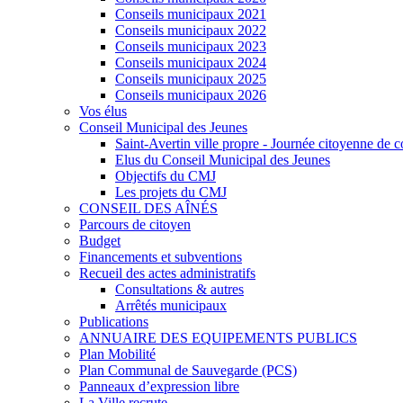
Conseils municipaux 2021
Conseils municipaux 2022
Conseils municipaux 2023
Conseils municipaux 2024
Conseils municipaux 2025
Conseils municipaux 2026
Vos élus
Conseil Municipal des Jeunes
Saint-Avertin ville propre - Journée citoyenne de c
Elus du Conseil Municipal des Jeunes
Objectifs du CMJ
Les projets du CMJ
CONSEIL DES AÎNÉS
Parcours de citoyen
Budget
Financements et subventions
Recueil des actes administratifs
Consultations & autres
Arrêtés municipaux
Publications
ANNUAIRE DES EQUIPEMENTS PUBLICS
Plan Mobilité
Plan Communal de Sauvegarde (PCS)
Panneaux d’expression libre
La Ville recrute