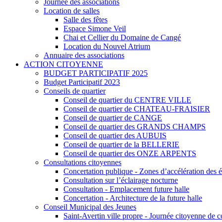
Journée des associations
Location de salles
Salle des fêtes
Espace Simone Veil
Chai et Cellier du Domaine de Cangé
Location du Nouvel Atrium
Annuaire des associations
ACTION CITOYENNE
BUDGET PARTICIPATIF 2025
Budget Participatif 2023
Conseils de quartier
Conseil de quartier du CENTRE VILLE
Conseil de quartier de CHATEAU-FRAISIER
Conseil de quartier de CANGE
Conseil de quartier des GRANDS CHAMPS
Conseil de quartier des AUBUIS
Conseil de quartier de la BELLERIE
Conseil de quartier des ONZE ARPENTS
Consultations citoyennes
Concertation publique - Zones d’accélération des 
Consultation sur l’éclairage nocturne
Consultation - Emplacement future halle
Concertation - Architecture de la future halle
Conseil Municipal des Jeunes
Saint-Avertin ville propre - Journée citoyenne de c