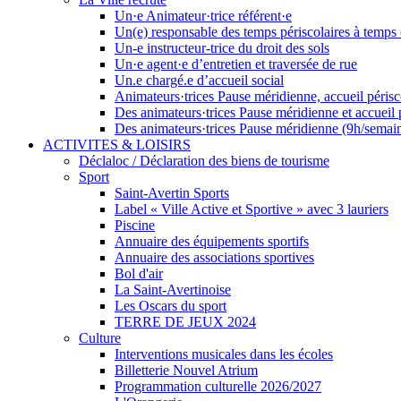
Un·e Animateur·trice référent·e
Un(e) responsable des temps périscolaires à temps
Un-e instructeur-trice du droit des sols
Un·e agent·e d’entretien et traversée de rue
Un.e chargé.e d’accueil social
Animateurs·trices Pause méridienne, accueil périsco
Des animateurs·trices Pause méridienne et accueil 
Des animateurs·trices Pause méridienne (9h/semain
ACTIVITES & LOISIRS
Déclaloc / Déclaration des biens de tourisme
Sport
Saint-Avertin Sports
Label « Ville Active et Sportive » avec 3 lauriers
Piscine
Annuaire des équipements sportifs
Annuaire des associations sportives
Bol d'air
La Saint-Avertinoise
Les Oscars du sport
TERRE DE JEUX 2024
Culture
Interventions musicales dans les écoles
Billetterie Nouvel Atrium
Programmation culturelle 2026/2027