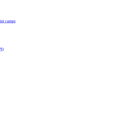
Mini camps
PI)