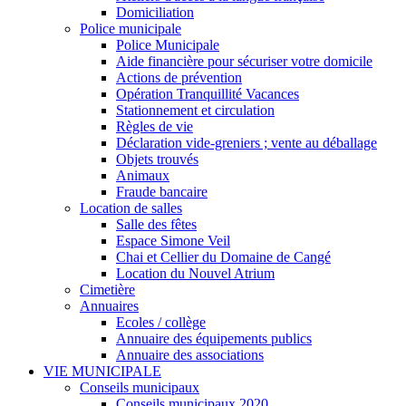
Domiciliation
Police municipale
Police Municipale
Aide financière pour sécuriser votre domicile
Actions de prévention
Opération Tranquillité Vacances
Stationnement et circulation
Règles de vie
Déclaration vide-greniers ; vente au déballage
Objets trouvés
Animaux
Fraude bancaire
Location de salles
Salle des fêtes
Espace Simone Veil
Chai et Cellier du Domaine de Cangé
Location du Nouvel Atrium
Cimetière
Annuaires
Ecoles / collège
Annuaire des équipements publics
Annuaire des associations
VIE MUNICIPALE
Conseils municipaux
Conseils municipaux 2020