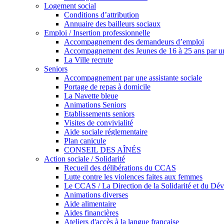
Logement social
Conditions d’attribution
Annuaire des bailleurs sociaux
Emploi / Insertion professionnelle
Accompagnement des demandeurs d’emploi
Accompagnement des Jeunes de 16 à 25 ans par un
La Ville recrute
Seniors
Accompagnement par une assistante sociale
Portage de repas à domicile
La Navette bleue
Animations Seniors
Etablissements seniors
Visites de convivialité
Aide sociale réglementaire
Plan canicule
CONSEIL DES AÎNÉS
Action sociale / Solidarité
Recueil des délibérations du CCAS
Lutte contre les violences faites aux femmes
Le CCAS / La Direction de la Solidarité et du Dé
Animations diverses
Aide alimentaire
Aides financières
Ateliers d'accès à la langue française