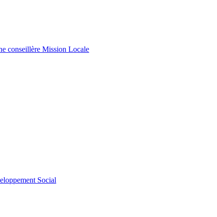
e conseillère Mission Locale
veloppement Social