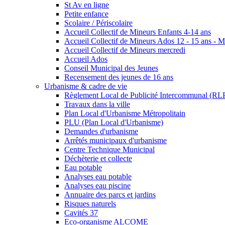
St Av en ligne
Petite enfance
Scolaire / Périscolaire
Accueil Collectif de Mineurs Enfants 4-14 ans
Accueil Collectif de Mineurs Ados 12 - 15 ans - 
Accueil Collectif de Mineurs mercredi
Accueil Ados
Conseil Municipal des Jeunes
Recensement des jeunes de 16 ans
Urbanisme & cadre de vie
Règlement Local de Publicité Intercommunal (RL
Travaux dans la ville
Plan Local d'Urbanisme Métropolitain
PLU (Plan Local d'Urbanisme)
Demandes d'urbanisme
Arrêtés municipaux d'urbanisme
Centre Technique Municipal
Déchèterie et collecte
Eau potable
Analyses eau potable
Analyses eau piscine
Annuaire des parcs et jardins
Risques naturels
Cavités 37
Eco-organisme ALCOME