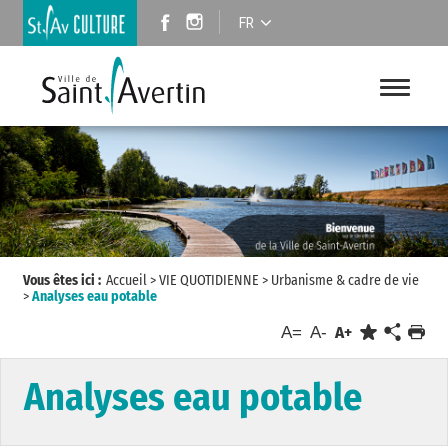
FR
Vous êtes ici :
Accueil
>
VIE QUOTIDIENNE
>
Urbanisme & cadre de vie
>
Analyses eau potable
A=
A-
A+
Analyses eau potable