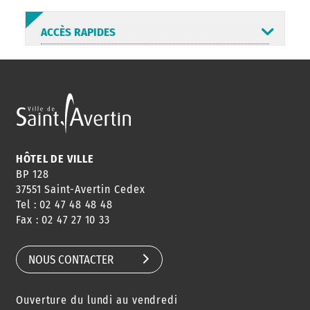
ACCÈS RAPIDES
ANNUAIRE
ABONNEMENT
ST AV
HORAIRES
NEWSLETTER
EN LIGNE
HÔTEL DE VILLE
BP 128
37551 Saint-Avertin Cedex
Tel : 02 47 48 48 48
CONSEILS
PASSEPORT
MENUS
Fax : 02 47 27 10 33
DE QUARTIER
CARTE D'IDENTITÉ
RESTAURATION
SCOLAIRE
NOUS CONTACTER
Ouverture du lundi au vendredi
AGENDA
URBANISME
PISCINE
DES SORTIES