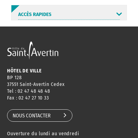
ACCÈS RAPIDES
ANNUAIRE
ABONNEMENT
ST AV
HORAIRES
NEWSLETTER
EN LIGNE
HÔTEL DE VILLE
BP 128
37551 Saint-Avertin Cedex
Tel : 02 47 48 48 48
CONSEILS
PASSEPORT
MENUS
Fax : 02 47 27 10 33
DE QUARTIER
CARTE D'IDENTITÉ
RESTAURATION
SCOLAIRE
NOUS CONTACTER
Ouverture du lundi au vendredi
AGENDA
URBANISME
PISCINE
DES SORTIES