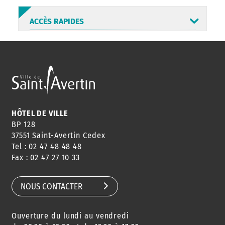
ACCÈS RAPIDES
ANNUAIRE
ABONNEMENT
ST AV
HORAIRES
NEWSLETTER
EN LIGNE
HÔTEL DE VILLE
BP 128
37551 Saint-Avertin Cedex
Tel : 02 47 48 48 48
CONSEILS
PASSEPORT
MENUS
Fax : 02 47 27 10 33
DE QUARTIER
CARTE D'IDENTITÉ
RESTAURATION
SCOLAIRE
NOUS CONTACTER
Ouverture du lundi au vendredi
AGENDA
URBANISME
PISCINE
DES SORTIES