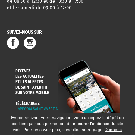
de 08:30 à 12:30 et de 13:30 à 17:00
et le samedi de 09:00 à 12:00
SUIVEZ-NOUS SUR
SERVICE
TRAVAUX
DÉCHETS
DE L'EAU
DANS LA VILLE
ET COLLECTES
RECEVEZ
LES ACTUALITÉS
ET LES ALERTES
DE SAINT-AVERTIN
SUR VOTRE MOBILE
TÉLÉCHARGEZ
L'APPCOM SAINT-AVERTIN
En poursuivant votre navigation, vous acceptez le dépôt de
cookies qui nous permettent de mesurer l'audience du site
web. Pour en savoir plus, consultez notre page '
Données