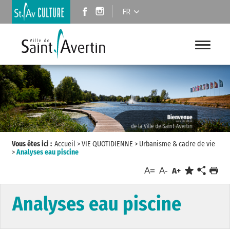
FR
Vous êtes ici :
Accueil
>
VIE QUOTIDIENNE
>
Urbanisme & cadre de vie
>
Analyses eau piscine
A=
A-
A+
Analyses eau piscine