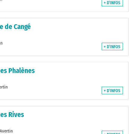
+ D’INFOS
ne de Cangé
in
+ D’INFOS
 des Phalènes
ertin
+ D’INFOS
des Rives
Avertin