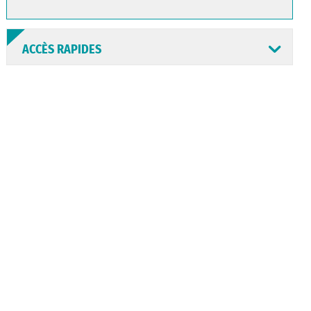
ACCÈS RAPIDES
ANNUAIRE
ABONNEMENT
ST AV
HORAIRES
NEWSLETTER
EN LIGNE
CONSEILS
PASSEPORT
MENUS
DE QUARTIER
CARTE D'IDENTITÉ
RESTAURATION
SCOLAIRE