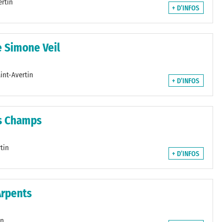
rtin
+ D’INFOS
e Simone Veil
int-Avertin
+ D’INFOS
ds Champs
tin
+ D’INFOS
Arpents
in