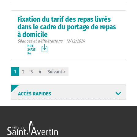
Fixation du tarif des repas livrés
dans le cadre du portage de repas
à domicile
Séances et délibérations - 12/12/2024
PDF
247.25
Ko
1
2
3
4
Suivant >
ACCÈS RAPIDES
ANNUAIRE
ABONNEMENT
ST AV