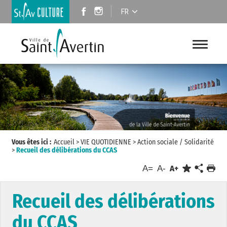
FR
Vous êtes ici :
Accueil
>
VIE QUOTIDIENNE
>
Action sociale / Solidarité
>
Recueil des délibérations du CCAS
A=
A-
A+
Recueil des délibérations
du CCAS