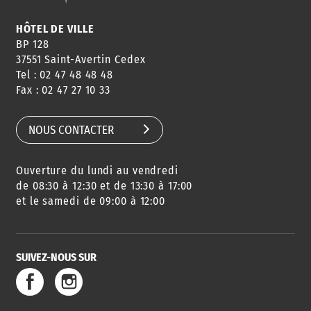
HORAIRES
NEWSLETTER
EN LIGNE
HÔTEL DE VILLE
BP 128
37551 Saint-Avertin Cedex
Tel : 02 47 48 48 48
CONSEILS
PASSEPORT
MENUS
Fax : 02 47 27 10 33
DE QUARTIER
CARTE D'IDENTITÉ
RESTAURATION
SCOLAIRE
NOUS CONTACTER
Ouverture du lundi au vendredi
AGENDA
URBANISME
PISCINE
DES SORTIES
de 08:30 à 12:30 et de 13:30 à 17:00
et le samedi de 09:00 à 12:00
SUIVEZ-NOUS SUR
SERVICE
TRAVAUX
DÉCHETS
DE L'EAU
DANS LA VILLE
ET COLLECTES