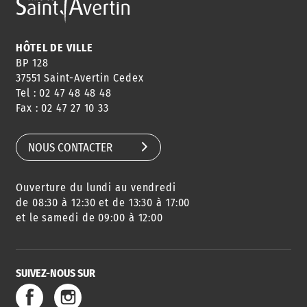
ANNUAIRE
ABONNEMENT
ST AV
HORAIRES
NEWSLETTER
EN LIGNE
HÔTEL DE VILLE
BP 128
37551 Saint-Avertin Cedex
Tel : 02 47 48 48 48
CONSEILS
PASSEPORT
MENUS
Fax : 02 47 27 10 33
DE QUARTIER
CARTE D'IDENTITÉ
RESTAURATION
SCOLAIRE
NOUS CONTACTER
Ouverture du lundi au vendredi
AGENDA
URBANISME
PISCINE
DES SORTIES
de 08:30 à 12:30 et de 13:30 à 17:00
et le samedi de 09:00 à 12:00
SUIVEZ-NOUS SUR
SERVICE
TRAVAUX
DÉCHETS
DE L'EAU
DANS LA VILLE
ET COLLECTES