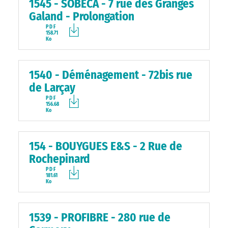
1545 - SOBECA - 7 rue des Granges
Galand - Prolongation
PDF
158.71
Ko
1540 - Déménagement - 72bis rue
de Larçay
PDF
156.68
Ko
154 - BOUYGUES E&S - 2 Rue de
Rochepinard
PDF
181.61
Ko
1539 - PROFIBRE - 280 rue de