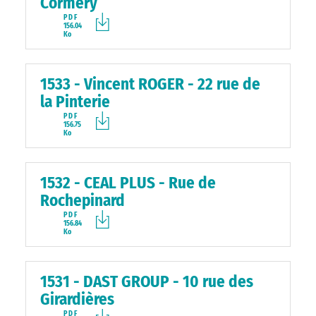
Cormery
PDF
156.04
Ko
1533 - Vincent ROGER - 22 rue de
la Pinterie
PDF
156.75
Ko
1532 - CEAL PLUS - Rue de
Rochepinard
PDF
156.84
Ko
1531 - DAST GROUP - 10 rue des
Girardières
PDF