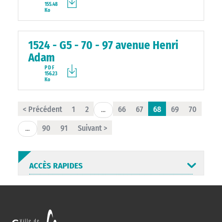
155.48
Ko
1524 - G5 - 70 - 97 avenue Henri
Adam
PDF
156.23
Ko
< Précédent
1
2
66
67
68
69
70
...
90
91
Suivant >
...
ACCÈS RAPIDES