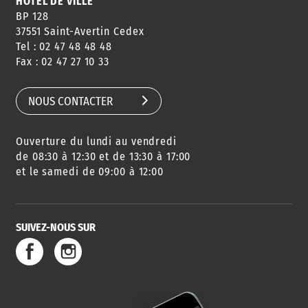
HÔTEL DE VILLE
BP 128
37551 Saint-Avertin Cedex
Tel : 02 47 48 48 48
CONSEILS
PASSEPORT
MENUS
Fax : 02 47 27 10 33
DE QUARTIER
CARTE D'IDENTITÉ
RESTAURATION
SCOLAIRE
NOUS CONTACTER
Ouverture du lundi au vendredi
AGENDA
URBANISME
PISCINE
DES SORTIES
de 08:30 à 12:30 et de 13:30 à 17:00
et le samedi de 09:00 à 12:00
SUIVEZ-NOUS SUR
SERVICE
TRAVAUX
DÉCHETS
DE L'EAU
DANS LA VILLE
ET COLLECTES