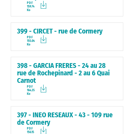
PDF
159.74
Ko
399 - CIRCET - rue de Cormery
PDF
155.04
Ko
398 - GARCIA FRERES - 24 au 28
rue de Rochepinard - 2 au 6 Quai
Carnot
PDF
164.35
Ko
397 - INEO RESEAUX - 43 - 109 rue
de Cormery
PDF
156.15