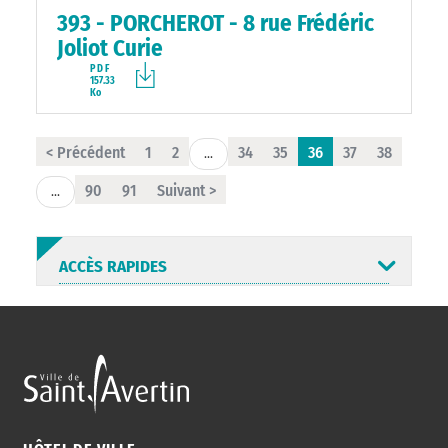
393 - PORCHEROT - 8 rue Frédéric
Joliot Curie
PDF
157.33
Ko
< Précédent
1
2
34
35
36
37
38
...
90
91
Suivant >
...
ACCÈS RAPIDES
ANNUAIRE
ABONNEMENT
ST AV
HORAIRES
NEWSLETTER
EN LIGNE