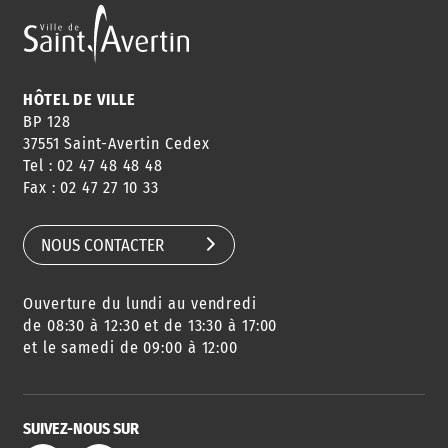
ANNUAIRE
ABONNEMENT
ST AV
HORAIRES
NEWSLETTER
EN LIGNE
HÔTEL DE VILLE
BP 128
37551 Saint-Avertin Cedex
Tel : 02 47 48 48 48
CONSEILS
PASSEPORT
MENUS
Fax : 02 47 27 10 33
DE QUARTIER
CARTE D'IDENTITÉ
RESTAURATION
SCOLAIRE
NOUS CONTACTER
Ouverture du lundi au vendredi
AGENDA
URBANISME
PISCINE
DES SORTIES
de 08:30 à 12:30 et de 13:30 à 17:00
et le samedi de 09:00 à 12:00
SUIVEZ-NOUS SUR
SERVICE
TRAVAUX
DÉCHETS
DE L'EAU
DANS LA VILLE
ET COLLECTES