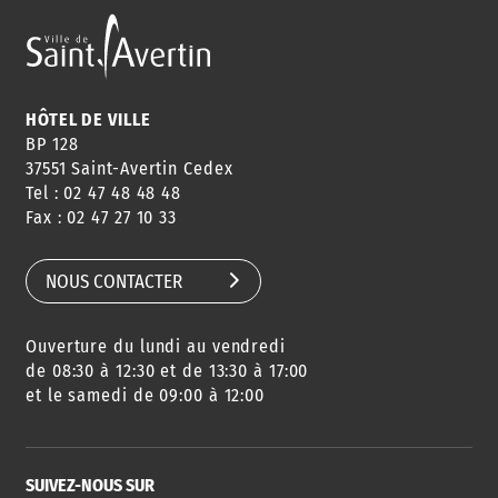
ANNUAIRE
ABONNEMENT
ST AV
HORAIRES
NEWSLETTER
EN LIGNE
HÔTEL DE VILLE
BP 128
37551 Saint-Avertin Cedex
Tel : 02 47 48 48 48
CONSEILS
PASSEPORT
MENUS
Fax : 02 47 27 10 33
DE QUARTIER
CARTE D'IDENTITÉ
RESTAURATION
SCOLAIRE
NOUS CONTACTER
Ouverture du lundi au vendredi
AGENDA
URBANISME
PISCINE
DES SORTIES
de 08:30 à 12:30 et de 13:30 à 17:00
et le samedi de 09:00 à 12:00
SUIVEZ-NOUS SUR
SERVICE
TRAVAUX
DÉCHETS