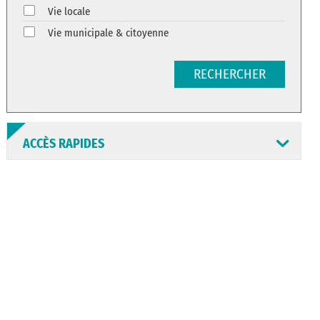
Vie locale
Vie municipale & citoyenne
RECHERCHER
ACCÈS RAPIDES
ANNUAIRE
ABONNEMENT
ST AV
HORAIRES
NEWSLETTER
EN LIGNE