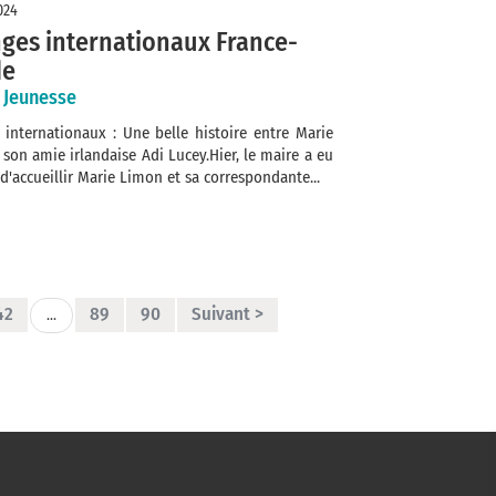
024
ges internationaux France-
de
, Jeunesse
 internationaux : Une belle histoire entre Marie
son amie irlandaise Adi Lucey.Hier, le maire a eu
r d'accueillir Marie Limon et sa correspondante...
42
89
90
Suivant >
...