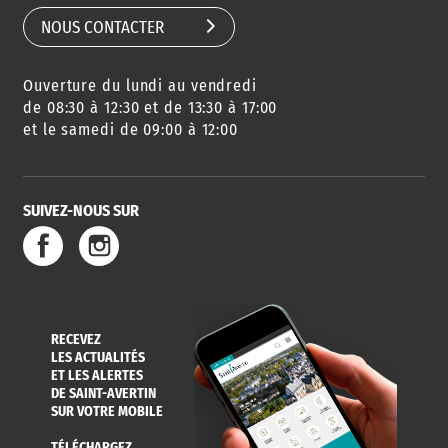
NOUS CONTACTER
Ouverture du lundi au vendredi
AGENDA
URBANISME
PISCINE
DES SORTIES
de 08:30 à 12:30 et de 13:30 à 17:00
et le samedi de 09:00 à 12:00
SUIVEZ-NOUS SUR
SERVICE
TRAVAUX
DÉCHETS
DE L'EAU
DANS LA VILLE
ET COLLECTES
RECEVEZ
LES ACTUALITÉS
ET LES ALERTES
DE SAINT-AVERTIN
SUR VOTRE MOBILE
TÉLÉCHARGEZ