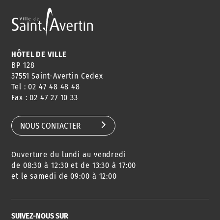
ANNUAIRE
ABONNEMENT
ST AV
HORAIRES
NEWSLETTER
EN LIGNE
HÔTEL DE VILLE
BP 128
37551 Saint-Avertin Cedex
Tel : 02 47 48 48 48
CONSEILS
PASSEPORT
MENUS
Fax : 02 47 27 10 33
DE QUARTIER
CARTE D'IDENTITÉ
RESTAURATION
SCOLAIRE
NOUS CONTACTER
Ouverture du lundi au vendredi
AGENDA
URBANISME
PISCINE
DES SORTIES
de 08:30 à 12:30 et de 13:30 à 17:00
et le samedi de 09:00 à 12:00
SUIVEZ-NOUS SUR
SERVICE
TRAVAUX
DÉCHETS