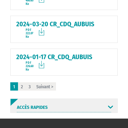
400.65
Ko
2024-03-20 CR_CDQ_AUBUIS
PDF
222.07
Ko
2024-01-17 CR_CDQ_AUBUIS
PDF
226.60
Ko
1
2
3
Suivant >
ACCÈS RAPIDES