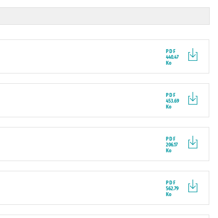
PDF
440.47
Ko
PDF
453.69
Ko
PDF
206.17
Ko
PDF
562.79
Ko