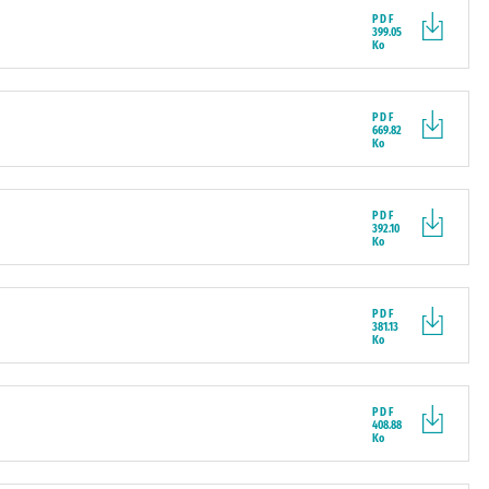
PDF
399.05
Ko
PDF
669.82
Ko
PDF
392.10
Ko
PDF
381.13
Ko
PDF
408.88
Ko