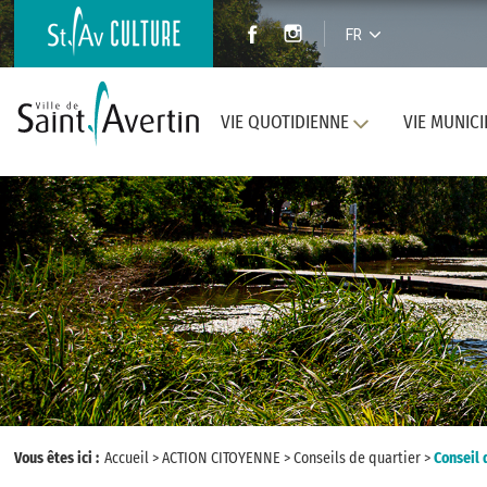
FR
VIE QUOTIDIENNE
VIE MUNICI
Vous êtes ici :
Accueil
>
ACTION CITOYENNE
>
Conseils de quartier
>
Conseil 