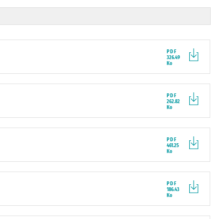
PDF
326.49
Ko
PDF
262.82
Ko
PDF
461.25
Ko
PDF
186.43
Ko