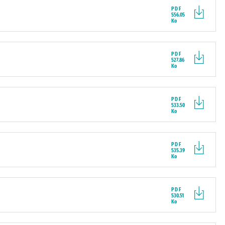
PDF
556.05
Ko
PDF
527.86
Ko
PDF
533.50
Ko
PDF
535.39
Ko
PDF
530.51
Ko