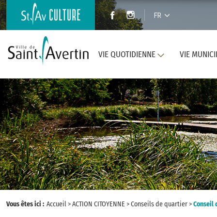
FR
VIE QUOTIDIENNE
VIE MUNICI
Vous êtes ici :
Accueil
>
ACTION CITOYENNE
>
Conseils de quartier
>
Conseil 