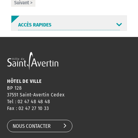
Suivant >
ACCÈS RAPIDES
ANNUAIRE
ABONNEMENT
ST AV
HORAIRES
NEWSLETTER
EN LIGNE
HÔTEL DE VILLE
BP 128
37551 Saint-Avertin Cedex
Tel : 02 47 48 48 48
CONSEILS
PASSEPORT
MENUS
Fax : 02 47 27 10 33
DE QUARTIER
CARTE D'IDENTITÉ
RESTAURATION
SCOLAIRE
NOUS CONTACTER