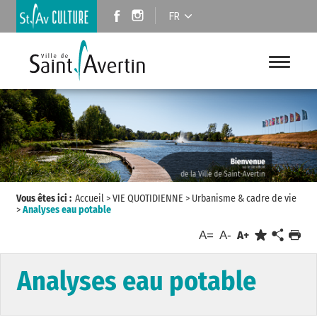
FR
Vous êtes ici :
Accueil
>
VIE QUOTIDIENNE
>
Urbanisme & cadre de vie
>
Analyses eau potable
A=
A-
A+
Analyses eau potable