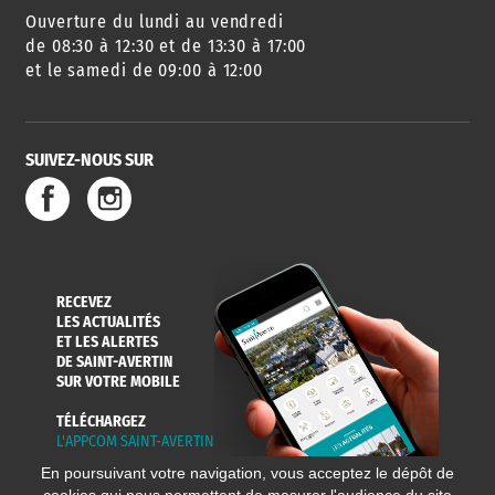
Ouverture du lundi au vendredi
AGENDA
URBANISME
PISCINE
DES SORTIES
de 08:30 à 12:30 et de 13:30 à 17:00
et le samedi de 09:00 à 12:00
SUIVEZ-NOUS SUR
SERVICE
TRAVAUX
DÉCHETS
DE L'EAU
DANS LA VILLE
ET COLLECTES
RECEVEZ
LES ACTUALITÉS
ET LES ALERTES
DE SAINT-AVERTIN
SUR VOTRE MOBILE
TÉLÉCHARGEZ
L'APPCOM SAINT-AVERTIN
En poursuivant votre navigation, vous acceptez le dépôt de