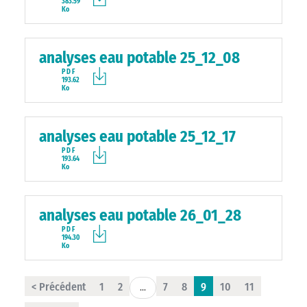
383.59
Ko
analyses eau potable 25_12_08
PDF
193.62
Ko
analyses eau potable 25_12_17
PDF
193.64
Ko
analyses eau potable 26_01_28
PDF
194.30
Ko
< Précédent
1
2
7
8
9
10
11
...