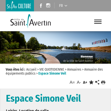
FR
Vous êtes ici :
Accueil
>
VIE QUOTIDIENNE
>
Annuaires
>
Annuaire des
équipements publics
>
Espace Simone Veil
A=
A-
A+
Espace Simone Veil
Loisirs, Location de salle