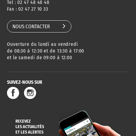
Tel : 02 47 48 48 48
CONSEILS
PASSEPORT
MENUS
Fax : 02 47 27 10 33
DE QUARTIER
CARTE D'IDENTITÉ
RESTAURATION
SCOLAIRE
NOUS CONTACTER
Ouverture du lundi au vendredi
AGENDA
URBANISME
PISCINE
DES SORTIES
de 08:30 à 12:30 et de 13:30 à 17:00
et le samedi de 09:00 à 12:00
SUIVEZ-NOUS SUR
SERVICE
TRAVAUX
DÉCHETS
DE L'EAU
DANS LA VILLE
ET COLLECTES
RECEVEZ
LES ACTUALITÉS
ET LES ALERTES