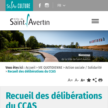
FR
Vous êtes ici :
Accueil
>
VIE QUOTIDIENNE
>
Action sociale / Solidarité
>
Recueil des délibérations du CCAS
A=
A-
A+
Recueil des délibérations
du CCAS