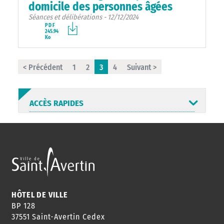
domicile des personnes âgées
Séances et délibérations - 12/12/2024
PDF
245.94
Ko
< Précédent
1
2
3
4
Suivant >
ACCÈS RAPIDES
ANNUAIRE
ABONNEMENT
ST AV
HORAIRES
NEWSLETTER
EN LIGNE
HÔTEL DE VILLE
BP 128
37551 Saint-Avertin Cedex