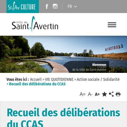
FR
Vous êtes ici :
Accueil
>
VIE QUOTIDIENNE
>
Action sociale / Solidarité
>
Recueil des délibérations du CCAS
A=
A-
A+
Recueil des délibérations
du CCAS