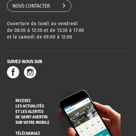
NOUS CONTACTER
Ouverture du lundi au vendredi
AGENDA
URBANISME
PISCINE
DES SORTIES
de 08:30 à 12:30 et de 13:30 à 17:00
et le samedi de 09:00 à 12:00
SUIVEZ-NOUS SUR
SERVICE
TRAVAUX
DÉCHETS
DE L'EAU
DANS LA VILLE
ET COLLECTES
RECEVEZ
LES ACTUALITÉS
ET LES ALERTES
DE SAINT-AVERTIN
SUR VOTRE MOBILE
TÉLÉCHARGEZ