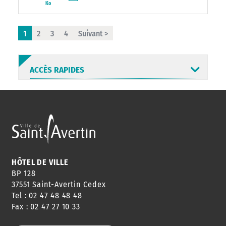
Ko
1
2
3
4
Suivant >
ACCÈS RAPIDES
ANNUAIRE
ABONNEMENT
ST AV
HORAIRES
NEWSLETTER
EN LIGNE
HÔTEL DE VILLE
BP 128
37551 Saint-Avertin Cedex
Tel : 02 47 48 48 48
CONSEILS
PASSEPORT
MENUS
Fax : 02 47 27 10 33
DE QUARTIER
CARTE D'IDENTITÉ
RESTAURATION
SCOLAIRE