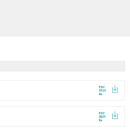
PDF
177.31
Ko
PDF
161.71
Ko