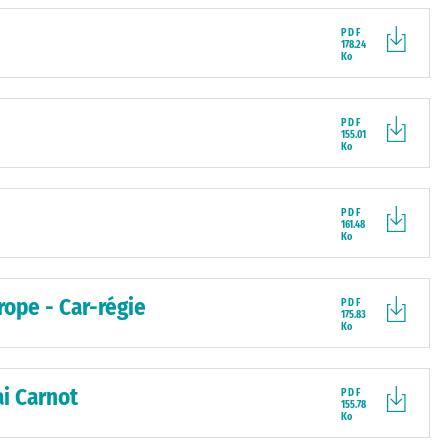
PDF
178.24
Ko
PDF
155.01
Ko
PDF
161.48
Ko
rope - Car-régie
PDF
175.83
Ko
i Carnot
PDF
155.78
Ko