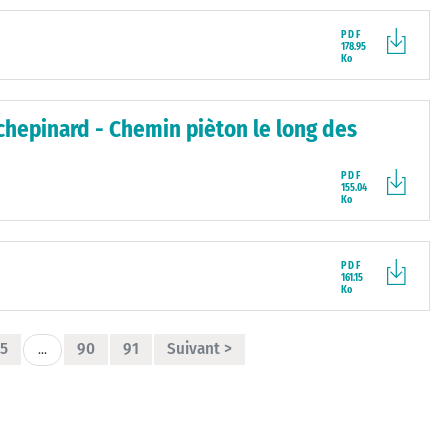
PDF
178.95
Ko
hepinard - Chemin pièton le long des
PDF
155.04
Ko
PDF
161.15
Ko
5
90
91
Suivant >
...