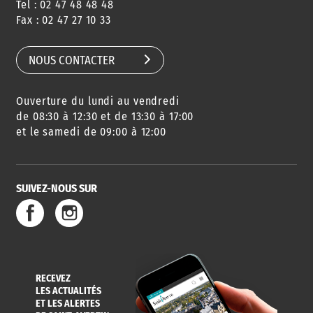
Tel : 02 47 48 48 48
CONSEILS
PASSEPORT
MENUS
Fax : 02 47 27 10 33
DE QUARTIER
CARTE D'IDENTITÉ
RESTAURATION
SCOLAIRE
NOUS CONTACTER
Ouverture du lundi au vendredi
AGENDA
URBANISME
PISCINE
DES SORTIES
de 08:30 à 12:30 et de 13:30 à 17:00
et le samedi de 09:00 à 12:00
SUIVEZ-NOUS SUR
SERVICE
TRAVAUX
DÉCHETS
DE L'EAU
DANS LA VILLE
ET COLLECTES
RECEVEZ
LES ACTUALITÉS
ET LES ALERTES