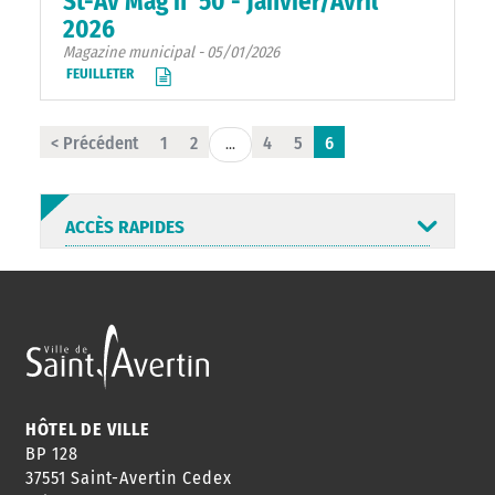
St-Av Mag n°50 - Janvier/Avril
2026
Magazine municipal - 05/01/2026
FEUILLETER
< Précédent
1
2
4
5
6
...
ACCÈS RAPIDES
ANNUAIRE
ABONNEMENT
ST AV
HORAIRES
NEWSLETTER
EN LIGNE
HÔTEL DE VILLE
BP 128
37551 Saint-Avertin Cedex