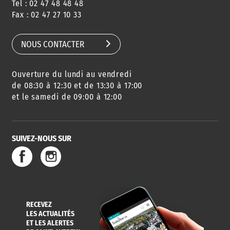
Tel : 02 47 48 48 48
CONSEILS
PASSEPORT
MENUS
Fax : 02 47 27 10 33
DE QUARTIER
CARTE D'IDENTITÉ
RESTAURATION
SCOLAIRE
NOUS CONTACTER
Ouverture du lundi au vendredi
AGENDA
URBANISME
PISCINE
DES SORTIES
de 08:30 à 12:30 et de 13:30 à 17:00
et le samedi de 09:00 à 12:00
SUIVEZ-NOUS SUR
SERVICE
TRAVAUX
DÉCHETS
DE L'EAU
DANS LA VILLE
ET COLLECTES
RECEVEZ
LES ACTUALITÉS
ET LES ALERTES