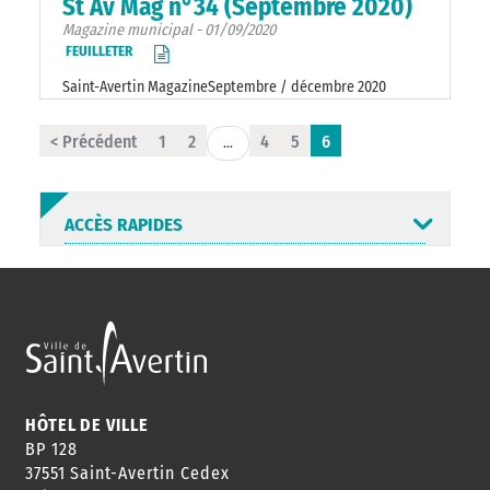
St Av Mag n°34 (Septembre 2020)
Magazine municipal - 01/09/2020
FEUILLETER
Saint-Avertin MagazineSeptembre / décembre 2020
< Précédent
1
2
4
5
6
...
ACCÈS RAPIDES
ANNUAIRE
ABONNEMENT
ST AV
HORAIRES
NEWSLETTER
EN LIGNE
HÔTEL DE VILLE
BP 128
37551 Saint-Avertin Cedex